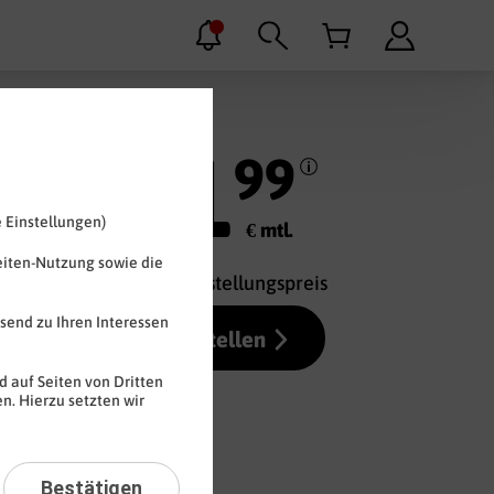
11
99
 Einstellungen)
€ mtl.
eiten-Nutzung sowie die
19,99 € Bereitstellungspreis
send zu Ihren Interessen
Jetzt bestellen
 auf Seiten von Dritten
n. Hierzu setzten wir
Bestätigen