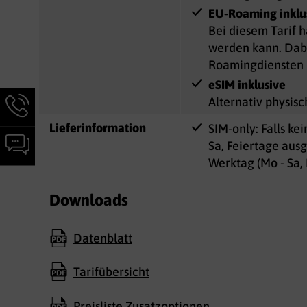
EU-Roaming inklu
Bei diesem Tarif 
werden kann. Dabe
Roamingdiensten 
eSIM inklusive
Hotline-
Alternativ physis
Informationen
Lieferinformation
SIM-only: Falls k
werden
Chat-
Sa, Feiertage aus
angezeigt
Informationen
Werktag (Mo - Sa
werden
angezeigt
Downloads
Datenblatt
Tarifübersicht
Preisliste Zusatzoptionen