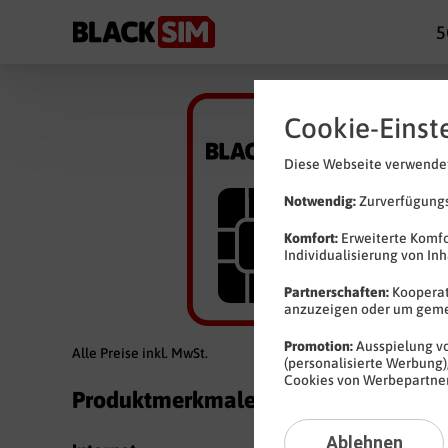
5
Cookie-Einst
Diese Webseite verwendet
Notwendig:
Zurverfügungs
Komfort:
Erweiterte Komfo
Individualisierung von In
Partnerschaften:
Kooperat
anzuzeigen oder um gem
Promotion:
Ausspielung vo
Alle Preise inkl. MwSt.
(personalisierte Werbung)
Cookies von Werbepartnern
Produktmerkmale
Ablehnen