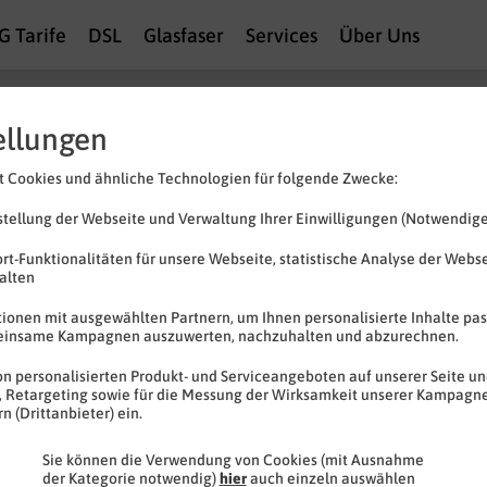
G Tarife
DSL
Glasfaser
Services
Über Uns
Allnet Flat 6 GB
ellungen
FLAT
Internet 5G
 Cookies und ähnliche Technologien für folgende Zwecke:
6 GB
bis zu
50 MBit/s
tellung der Webseite und Verwaltung Ihrer Einwilligungen (Notwendige
FLAT
Telefonie & SMS
rt-Funktionalitäten für unsere Webseite, statistische Analyse der Webs
EU-Roaming inklusive
halten
Rufnummern-​Mitnahme
ionen mit ausgewählten Partnern, um Ihnen personalisierte Inhalte pas
einsame Kampagnen auszuwerten, nachzuhalten und abzurechnen.
n personalisierten Produkt- und Serviceangeboten auf unserer Seite und
, Retargeting sowie für die Messung der Wirksamkeit unserer Kampagne
 (Drittanbieter) ein.
Sie können die Verwendung von Cookies (mit Ausnahme
der Kategorie notwendig)
hier
auch einzeln auswählen