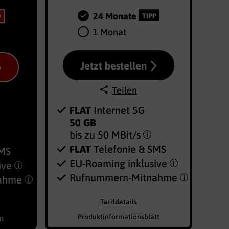
24 Monate
TIPP
P
1 Monat
Jetzt bestellen
Teilen
FLAT
Internet 5G
50 GB
bis zu
50 MBit/s
FLAT
Telefonie & SMS
SMS
EU-Roaming inklusive
ive
Rufnummern-​Mitnahme
nahme
Tarifdetails
Produktinformationsblatt
tt