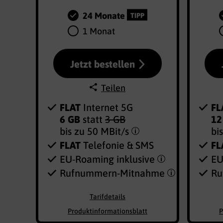
24 Monate
TIPP
1 Monat
Jetzt bestellen
Teilen
FLAT
Internet 5G
FL
6 GB
statt
3 GB
12
bis zu
50 MBit/s
bi
FLAT
Telefonie & SMS
FL
EU-Roaming inklusive
EU
Rufnummern-​Mitnahme
Ru
Tarifdetails
Produktinformationsblatt
P