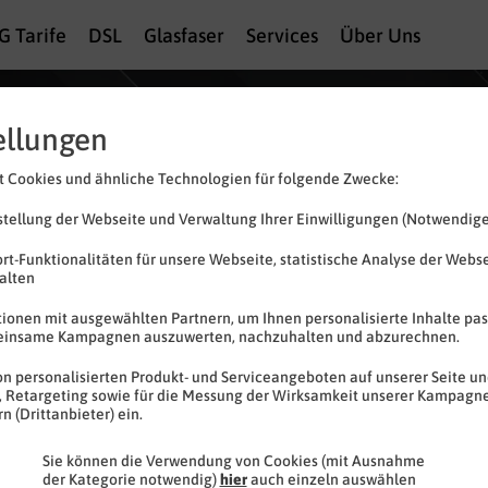
G Tarife
DSL
Glasfaser
Services
Über Uns
ellungen
72
 Cookies und ähnliche Technologien für folgende Zwecke:
€
sparen
tellung der Webseite und Verwaltung Ihrer Einwilligungen (Notwendige
100
statt
50
rt-Funktionalitäten für unsere Webseite, statistische Analyse der Webs
halten
3
x
ionen mit ausgewählten Partnern, um Ihnen personalisierte Inhalte pas
10
einsame Kampagnen auszuwerten, nachzuhalten und abzurechnen.
GB
n personalisierten Produkt- und Serviceangeboten auf unserer Seite und
gratis
, Retargeting sowie für die Messung der Wirksamkeit unserer Kampagne
21 %
 (Drittanbieter) ein.
spare
Sie können die Verwendung von Cookies (mit Ausnahme
der Kategorie notwendig)
hier
auch einzeln auswählen