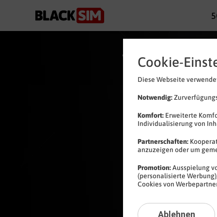
5
Jetzt
bestellen
Cookie-Einst
Diese Webseite verwendet
Notwendig:
Zurverfügungs
Komfort:
Erweiterte Komfo
Individualisierung von In
Partnerschaften:
Kooperat
anzuzeigen oder um gem
Promotion:
Ausspielung vo
(personalisierte Werbung)
Cookies von Werbepartnern
Ablehnen