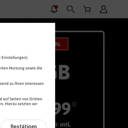
WEEKLY DEAL
 Einstellungen)
16 GB
MBit/s
eiten-Nutzung sowie die
send zu Ihren Interessen
13
,
99
€
10
 auf Seiten von Dritten
99
n. Hierzu setzten wir
n
€ mtl.
Bestätigen