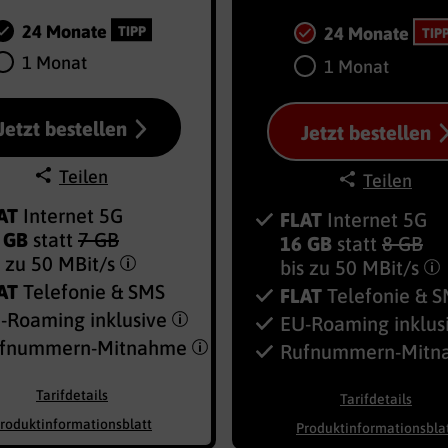
24 Monate
24 Monate
TIPP
TIP
1 Monat
1 Monat
Jetzt bestellen
Jetzt bestellen
Teilen
Teilen
AT
Internet 5G
FLAT
Internet 5G
 GB
statt
7 GB
16 GB
statt
8 GB
s zu
50 MBit/s
bis zu
50 MBit/s
AT
Telefonie & SMS
FLAT
Telefonie & 
-Roaming inklusive
EU-Roaming inklus
fnummern-​Mitnahme
Rufnummern-​Mit
Tarifdetails
Tarifdetails
roduktinformationsblatt
Produktinformationsbla