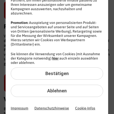
Partnern, um Ihnen personalisierte Inhalte passend zu
Ihren Interessen anzuzeigen oder um gemeinsame
Kampagnen auszuwerten, nachzuhalten und
abzurechnen.
Promotion:
Ausspielung von personalisierten Produkt-
Preiswerter Online-Vertrieb
und Serviceangeboten auf unserer Seite und auf Seiten
von Dritten (personalisierte Werbung), Retargeting sowie
für die Messung der Wirksamkeit unserer Kampagnen.
Wir bieten unsere Produkte ausschließlich im Internet an,
Hierzu setzten wir Cookies von Werbepartnern
dadurch sparen wir viel Geld und Sie als Teil unserer Kundschaft
(Drittanbieter) ein.
auch. Diese Kostenersparnis geben wir in Form von günstigen
Preisen direkt an Sie weiter. Dabei müssen Sie nicht auf Service
Sie können die Verwendung von Cookies (mit Ausnahme
verzichten. Bei Fragen zu unseren Tarifen ist unser Service-Team
der Kategorie notwendig)
hier
auch einzeln auswählen
sieben Tage die Woche rund um die Uhr für Sie da. Gut und
oder ablehnen.
günstig: Das ist bei BLACKSIM kein Widerspruch.
Bestätigen
Ablehnen
Verzicht auf teure Werbemaßnahmen
Impressum
Datenschutzhinweise
Cookie-Infos
BLACKSIM zählt zu den günstigsten Anbietern in Deutschland.
So etwas spricht sich herum und daher können wir auf