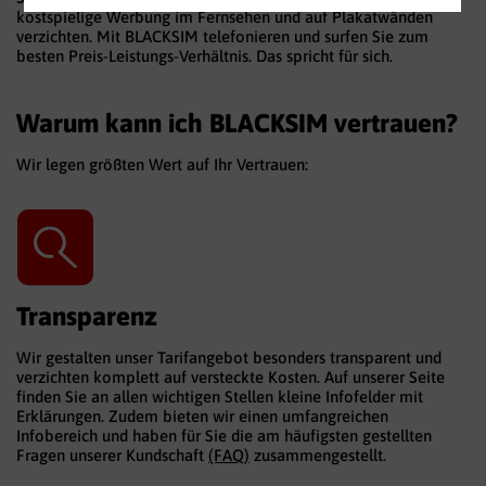
kostspielige Werbung im Fernsehen und auf Plakatwänden
verzichten. Mit BLACKSIM telefonieren und surfen Sie zum
besten Preis-Leistungs-Verhältnis. Das spricht für sich.
Warum kann ich BLACKSIM vertrauen?
Wir legen größten Wert auf Ihr Vertrauen:
Transparenz
Wir gestalten unser Tarifangebot besonders transparent und
verzichten komplett auf versteckte Kosten. Auf unserer Seite
finden Sie an allen wichtigen Stellen kleine Infofelder mit
Erklärungen. Zudem bieten wir einen umfangreichen
Infobereich und haben für Sie die am häufigsten gestellten
Fragen unserer Kundschaft
(FAQ)
zusammengestellt.