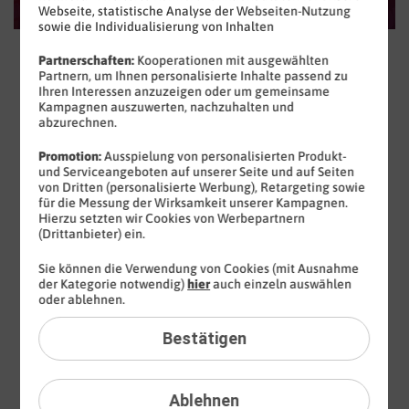
Webseite, statistische Analyse der Webseiten-Nutzung
sowie die Individualisierung von Inhalten
Partnerschaften:
Kooperationen mit ausgewählten
Partnern, um Ihnen personalisierte Inhalte passend zu
Warum BILDplus?
Ihren Interessen anzuzeigen oder um gemeinsame
Kampagnen auszuwerten, nachzuhalten und
abzurechnen.
Promotion:
Ausspielung von personalisierten Produkt-
und Serviceangeboten auf unserer Seite und auf Seiten
von Dritten (personalisierte Werbung), Retargeting sowie
für die Messung der Wirksamkeit unserer Kampagnen.
Hierzu setzten wir Cookies von Werbepartnern
(Drittanbieter) ein.
Sie können die Verwendung von Cookies (mit Ausnahme
der Kategorie notwendig)
hier
auch einzeln auswählen
oder ablehnen.
Bestätigen
Freier Zugang
Ablehnen
Sie haben uneingeschränkten Zugriff auf alle Inhalte von