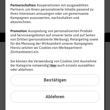
Jetzt eSIM-Angebote entdecken
Partnerschaften:
Kooperationen mit ausgewählten
Partnern, um Ihnen personalisierte Inhalte passend zu
Ihren Interessen anzuzeigen oder um gemeinsame
6 GB
12 GB
16 GB
50 GB
Kampagnen auszuwerten, nachzuhalten und
6,99 €
8,99 €
10,99 €
19,99 €
abzurechnen.
mtl.
mtl.
mtl.
mtl.
Promotion:
Ausspielung von personalisierten Produkt-
und Serviceangeboten auf unserer Seite und auf Seiten
WEEKLY DEAL
72
24
von Dritten (personalisierte Werbung), Retargeting sowie
€
€
für die Messung der Wirksamkeit unserer Kampagnen.
sparen
spa
Hierzu setzten wir Cookies von Werbepartnern
16 GB
100
10
(Drittanbieter) ein.
statt
50
MBit/s
sta
3
3
Sie können die Verwendung von Cookies (mit Ausnahme
13
,
99
€
x
x
der Kategorie notwendig)
hier
auch einzeln auswählen
10
10
10
oder ablehnen.
99
GB
GB
gratis
gra
Bestätigen
€ mtl.
Ablehnen
Bereitstellungspreis 0,– €
statt
19,99 €