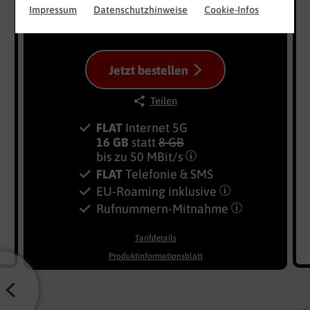
24 Monate
TIPP
Impressum
Datenschutzhinweise
Cookie-Infos
1 Monat
Jetzt bestellen
Teilen
FLAT
Internet 5G
16 GB
statt
8 GB
bis zu
50 MBit/s
FLAT
Telefonie & SMS
EU-Roaming inklusive
Rufnummern-​Mitnahme
Tarifdetails
Produktinformationsblatt