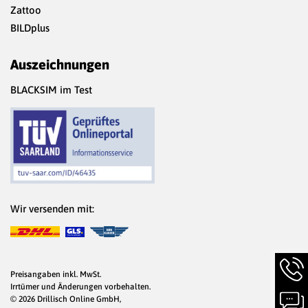
Zattoo
BILDplus
Auszeichnungen
BLACKSIM im Test
Wir versenden mit:
Hotlin
Infor
Preisangaben inkl. MwSt.
werde
Irrtümer und Änderungen vorbehalten.
Chat-
angez
© 2026 Drillisch Online GmbH,
Infor