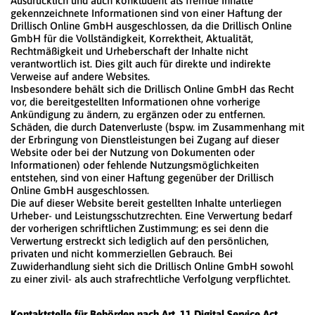
Ausdrücklich und auch konkludent als fremde Inhalte
gekennzeichnete Informationen sind von einer Haftung der
Drillisch Online GmbH ausgeschlossen, da die Drillisch Online
GmbH für die Vollständigkeit, Korrektheit, Aktualität,
Rechtmäßigkeit und Urheberschaft der Inhalte nicht
verantwortlich ist. Dies gilt auch für direkte und indirekte
Verweise auf andere Websites.
Insbesondere behält sich die Drillisch Online GmbH das Recht
vor, die bereitgestellten Informationen ohne vorherige
Ankündigung zu ändern, zu ergänzen oder zu entfernen.
Schäden, die durch Datenverluste (bspw. im Zusammenhang mit
der Erbringung von Dienstleistungen bei Zugang auf dieser
Website oder bei der Nutzung von Dokumenten oder
Informationen) oder fehlende Nutzungsmöglichkeiten
entstehen, sind von einer Haftung gegenüber der Drillisch
Online GmbH ausgeschlossen.
Die auf dieser Website bereit gestellten Inhalte unterliegen
Urheber- und Leistungsschutzrechten. Eine Verwertung bedarf
der vorherigen schriftlichen Zustimmung; es sei denn die
Verwertung erstreckt sich lediglich auf den persönlichen,
privaten und nicht kommerziellen Gebrauch. Bei
Zuwiderhandlung sieht sich die Drillisch Online GmbH sowohl
zu einer zivil- als auch strafrechtliche Verfolgung verpflichtet.
Kontaktstelle für Behörden nach Art. 11 Digital Service Act