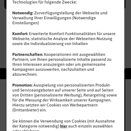
Technologien für folgende Zwecke:
Allnet Flats
Datentarife
DSL & WLAN
Notwendig:
Zurverfügungstellung der Webseite und
Verwaltung Ihrer Einwilligungen (Notwendige
Einstellungen)
Allnet Flat-Tarife auswählen
Komfort:
Erweiterte Komfort-Funktionalitäten für unsere
Webseite, statistische Analyse der Webseiten-Nutzung
sowie die Individualisierung von Inhalten
6 GB
12 GB
16 GB
50 GB
6,99 €
8,99 €
10,99 €
19,99 €
Partnerschaften:
Kooperationen mit ausgewählten
mtl.
mtl.
mtl.
mtl.
Partnern, um Ihnen personalisierte Inhalte passend zu
Ihren Interessen anzuzeigen oder um gemeinsame
Kampagnen auszuwerten, nachzuhalten und
WEEKLY DEAL
abzurechnen.
72
24
€
€
Promotion:
Ausspielung von personalisierten Produkt-
sparen
spa
16 GB
und Serviceangeboten auf unserer Seite und auf Seiten
100
10
von Dritten (personalisierte Werbung), Retargeting sowie
statt
50
MBit/s
sta
für die Messung der Wirksamkeit unserer Kampagnen.
3
3
13
,
99
€
Hierzu setzten wir Cookies von Werbepartnern
x
x
(Drittanbieter) ein.
10
10
10
99
GB
GB
Sie können die Verwendung von Cookies (mit Ausnahme
gratis
gra
der Kategorie notwendig)
hier
auch einzeln auswählen
oder ablehnen.