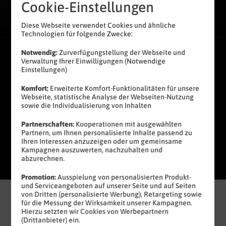
13
,
99
€
10
Cookie-Einstellungen
10
21 %
GB
99
gratis
Diese Webseite verwendet Cookies und ähnliche
sparen
Technologien für folgende Zwecke:
Notwendig:
Zurverfügungstellung der Webseite und
Verwaltung Ihrer Einwilligungen (Notwendige
€ mtl.
Einstellungen)
0,– € Bereitstellungspreis statt
19,99 €
Komfort:
Erweiterte Komfort-Funktionalitäten für unsere
Webseite, statistische Analyse der Webseiten-Nutzung
sowie die Individualisierung von Inhalten
Jetzt bestellen
Partnerschaften:
Kooperationen mit ausgewählten
Partnern, um Ihnen personalisierte Inhalte passend zu
Ihren Interessen anzuzeigen oder um gemeinsame
Produktinformationsblatt
Kampagnen auszuwerten, nachzuhalten und
abzurechnen.
Promotion:
Ausspielung von personalisierten Produkt-
und Serviceangeboten auf unserer Seite und auf Seiten
von Dritten (personalisierte Werbung), Retargeting sowie
6 GB
12 GB
16 GB
50 GB
für die Messung der Wirksamkeit unserer Kampagnen.
6,99 €
8,99 €
10,99 €
19,99 €
Hierzu setzten wir Cookies von Werbepartnern
mtl.
mtl.
mtl.
mtl.
(Drittanbieter) ein.