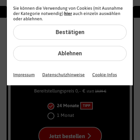
Sie können die Verwendung von Cookies (mit Ausnahme
WEEKLY DEAL
72
24
der Kategorie notwendig)
hier
auch einzeln auswählen
€
€
oder ablehnen.
sparen
spa
16 GB
100
10
Bestätigen
statt
50
MBit/s
sta
3
3
13
,
99
€
x
x
10
10
10
Ablehnen
99
GB
GB
gratis
gra
€ mtl.
Impressum
Datenschutzhinweise
Cookie-Infos
Bereitstellungspreis 0,– €
statt
19,99 €
24 Monate
TIPP
1 Monat
Jetzt bestellen