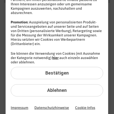
Ihren Interessen anzuzeigen oder um gemeinsame
Kampagnen auszuwerten, nachzuhalten und
FAQ: Am häufigsten gesucht
abzurechnen.
Festnetz
Promotion:
Ausspielung von personalisierten Produkt-
und Serviceangeboten auf unserer Seite und auf Seiten
Anbieterwechsel
von Dritten (personalisierte Werbung), Retargeting sowie
für die Messung der Wirksamkeit unserer Kampagnen.
Hierzu setzten wir Cookies von Werbepartnern
Bestellen
(Drittanbieter) ein.
Festnetz-Sperren
Sie können die Verwendung von Cookies (mit Ausnahme
der Kategorie notwendig)
hier
auch einzeln auswählen
oder ablehnen.
Festnetz-Rufnummern
Bestätigen
Festnetz-Verbindungen
Festnetz-DSL-Störung
Ablehnen
Festnetz-Glasfaser-Störung
Impressum
Datenschutzhinweise
Cookie-Infos
Liefern