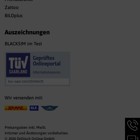
Zattoo
BILDplus
Auszeichnungen
BLACKSIM im Test
Wir versenden mit:
Hotlin
Infor
Preisangaben inkl. MwSt.
werde
Irrtümer und Änderungen vorbehalten.
Chat-
angez
© 2026 Drillisch Online GmbH,