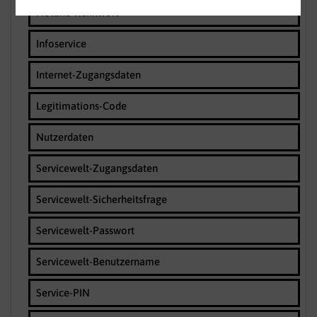
Hotline-Kennwort
Infoservice
Internet-Zugangsdaten
Legitimations-Code
Nutzerdaten
Servicewelt-Zugangsdaten
Servicewelt-Sicherheitsfrage
Servicewelt-Passwort
Servicewelt-Benutzername
Service-PIN