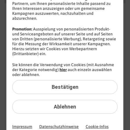
Partnern, um Ihnen personalisierte Inhalte passend zu
Ihren Interessen anzuzeigen oder um gemeinsame
FAQ: Am häufigsten gesucht
Kampagnen auszuwerten, nachzuhalten und
abzurechnen.
Festnetz
Promotion:
Ausspielung von personalisierten Produkt-
und Serviceangeboten auf unserer Seite und auf Seiten
Festnetz-Geräte
von Dritten (personalisierte Werbung), Retargeting sowie
für die Messung der Wirksamkeit unserer Kampagnen.
Kundendaten
Hierzu setzten wir Cookies von Werbepartnern
(Drittanbieter) ein.
Adresse
Sie können die Verwendung von Cookies (mit Ausnahme
der Kategorie notwendig)
hier
auch einzeln auswählen
Anschlussadresse
oder ablehnen.
Bankdaten
Bestätigen
Cookie-Einstellungen
Ablehnen
Datenauskunft
E-Mail-Adresse
Impressum
Datenschutzhinweise
Cookie-Infos