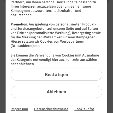
Partnern, um Ihnen personalisierte Inhalte passend zu
Ihren Interessen anzuzeigen oder um gemeinsame
FAQ: Am häufigsten gesucht
Kampagnen auszuwerten, nachzuhalten und
abzurechnen.
Festnetz
Promotion:
Ausspielung von personalisierten Produkt-
und Serviceangeboten auf unserer Seite und auf Seiten
Festnetz-Geräte
von Dritten (personalisierte Werbung), Retargeting sowie
für die Messung der Wirksamkeit unserer Kampagnen.
Hierzu setzten wir Cookies von Werbepartnern
Kundendaten
(Drittanbieter) ein.
Mobilfunk
Sie können die Verwendung von Cookies (mit Ausnahme
der Kategorie notwendig)
hier
auch einzeln auswählen
oder ablehnen.
Mobilfunk-Geräte
Bestätigen
Android Version
APN
Ablehnen
Daten-Roaming
eSIM austauschen
Impressum
Datenschutzhinweise
Cookie-Infos