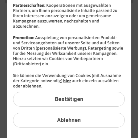
Partnerschaften:
Kooperationen mit ausgewählten
Partnern, um Ihnen personalisierte Inhalte passend zu
FAQ: Am häufigsten gesucht
Ihren Interessen anzuzeigen oder um gemeinsame
Kampagnen auszuwerten, nachzuhalten und
Festnetz
abzurechnen.
Promotion:
Ausspielung von personalisierten Produkt-
Festnetz-Geräte
und Serviceangeboten auf unserer Seite und auf Seiten
von Dritten (personalisierte Werbung), Retargeting sowie
Kundendaten
für die Messung der Wirksamkeit unserer Kampagnen.
Hierzu setzten wir Cookies von Werbepartnern
(Drittanbieter) ein.
Mobilfunk
Sie können die Verwendung von Cookies (mit Ausnahme
BILDplus
der Kategorie notwendig)
hier
auch einzeln auswählen
oder ablehnen.
Drittanbieter
Bestätigen
Mobilfunk-Netz
Mobilfunk-Tarife
Ablehnen
Mobilfunk-Rufnummer