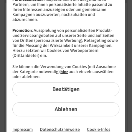
Partnern, um Ihnen personalisierte Inhalte passend zu
Ihren Interessen anzuzeigen oder um gemeinsame
FAQ: Am häufigsten gesucht
Kampagnen auszuwerten, nachzuhalten und
abzurechnen.
Festnetz
Promotion:
Ausspielung von personalisierten Produkt-
und Serviceangeboten auf unserer Seite und auf Seiten
Festnetz-Geräte
von Dritten (personalisierte Werbung), Retargeting sowie
für die Messung der Wirksamkeit unserer Kampagnen.
Kundendaten
Hierzu setzten wir Cookies von Werbepartnern
(Drittanbieter) ein.
Mobilfunk
Sie können die Verwendung von Cookies (mit Ausnahme
der Kategorie notwendig)
hier
auch einzeln auswählen
BILDplus
oder ablehnen.
Drittanbieter
Bestätigen
Mobilfunk-Netz
Ablehnen
Mobilfunk-Tarife
Mobilfunk-Rufnummer
Impressum
Datenschutzhinweise
Cookie-Infos